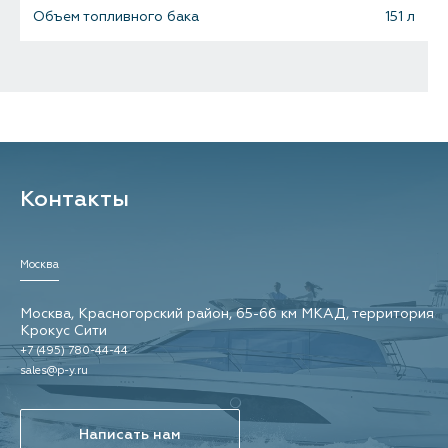
Объем топливного бака
151 л
Мостовой клиренс
1.1 м / 2.2 м с аркой
Пассажировместимость
8
Максимальная мощность двигателя (ей)
280 л.с.
Контакты
Максимальная скорость
81 км/ч
Круизная скорость
39 км/ч
Москва
Москва, Красногорский район, 65-66 км МКАД, территория
Дальность хода на круизной скорости
241 км
Крокус Сити
+7 (495) 780-44-44
Килеватость на транце
19°
sales@p-y.ru
Цвет
29523
Написать нам