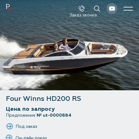
Заказ звонка
Каталог
Поиск
Новые катера и яхты
Б/у катера и яхты
Спецпредложения
Four Winns HD200 RS
Сервис и оборудование
Цена по запросу
Предложение
№ ut-0000884
Новости и события
Под заказ
О компании