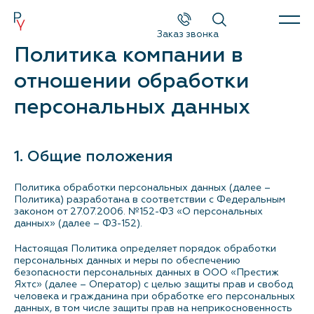
Заказ звонка
Политика компании в
Каталог
отношении обработки
Поиск
персональных данных
Новые катера и яхты
1. Общие положения
Б/у катера и яхты
Политика обработки персональных данных (далее –
Спецпредложения
Политика) разработана в соответствии с Федеральным
законом от 27.07.2006. №152-ФЗ «О персональных
данных» (далее – ФЗ-152).
Сервис и оборудование
Настоящая Политика определяет порядок обработки
персональных данных и меры по обеспечению
Новости и события
безопасности персональных данных в ООО «Престиж
Яхтс» (далее – Оператор) с целью защиты прав и свобод
человека и гражданина при обработке его персональных
О компании
данных, в том числе защиты прав на неприкосновенность