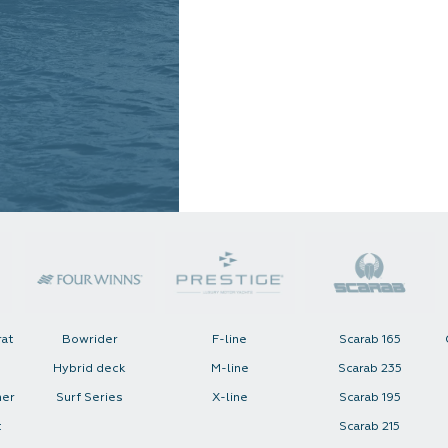
rat
Bowrider
F-line
Scarab 165
Hybrid deck
M-line
Scarab 235
her
Surf Series
X-line
Scarab 195
t
Scarab 215