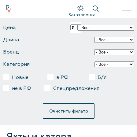
Заказ звонка
Каталог
Цена
Длина
Поиск
Бренд
Новые катера и яхты
Категория
Б/у катера и яхты
Новые
в РФ
Б/У
Спецпредложения
не в РФ
Спецпредложения
Сервис и оборудование
Очистить фильтр
Новости и события
О компании
Яхты и катера