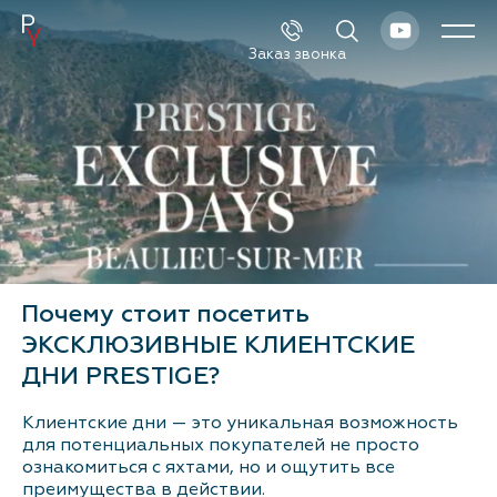
Заказ звонка
Каталог
Поиск
Новые катера и яхты
Б/у катера и яхты
Почему стоит посетить
Спецпредложения
ЭКСКЛЮЗИВНЫЕ КЛИЕНТСКИЕ
Сервис и оборудование
ДНИ PRESTIGE?
Клиентские дни — это уникальная возможность
Новости и события
для потенциальных покупателей не просто
ознакомиться с яхтами, но и ощутить все
О компании
преимущества в действии.